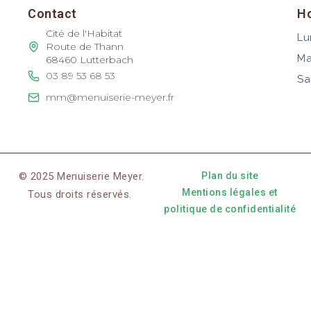
Contact
Ho
Cité de l'Habitat
Lu
Route de Thann
Ma
68460 Lutterbach
03 89 53 68 53
Sa
mm@menuiserie-meyer.fr
© 2025 Menuiserie Meyer.
Plan du site
Mentions légales et
Tous droits réservés.
politique de confidentialité