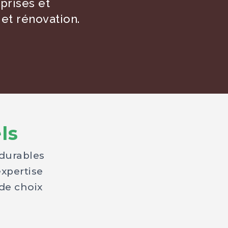
prises et
 et rénovation.
ls
 durables
expertise
 de choix