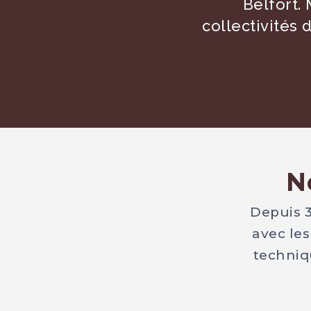
Belfort.
collectivités 
N
Depuis 3
avec les
techniqu