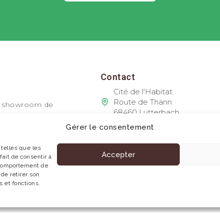
Contact
Cité de l'Habitat
Route de Thann
re showroom de
68460 Lutterbach
rir nos réalisations
03 89 53 68 53
Gérer le consentement
mm@menuiserie-meyer.fr
 telles que les
Accepter
ait de consentir à
 comportement de
 de retirer son
 et fonctions.
Plan du site
/
Me
éservés.