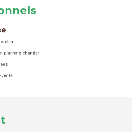
onnels
se
atelier
n planning chantier
sées
s-vente
t