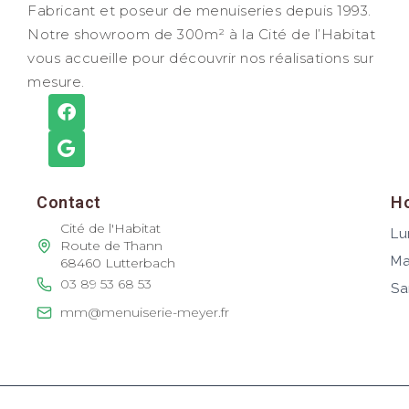
Fabricant et poseur de menuiseries depuis 1993.
Notre showroom de 300m² à la Cité de l’Habitat
vous accueille pour découvrir nos réalisations sur
mesure.
Contact
Ho
Cité de l'Habitat
Lu
Route de Thann
Ma
68460 Lutterbach
03 89 53 68 53
Sa
mm@menuiserie-meyer.fr