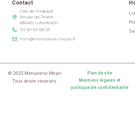
Contact
Ho
Cité de l'Habitat
Lu
Route de Thann
Ma
68460 Lutterbach
03 89 53 68 53
Sa
mm@menuiserie-meyer.fr
© 2025 Menuiserie Meyer.
Plan du site
Mentions légales et
Tous droits réservés.
politique de confidentialité