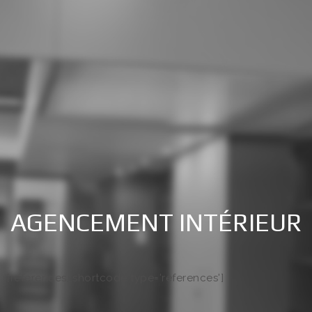
AGENCEMENT INTÉRIEUR
[references_shortcode type='references']