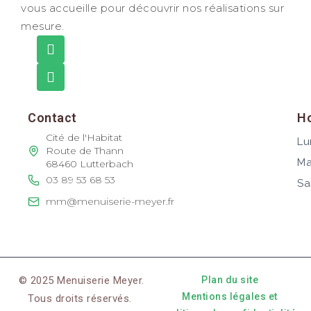
vous accueille pour découvrir nos réalisations sur
mesure.
Contact
Ho
Cité de l'Habitat
Lu
Route de Thann
Ma
68460 Lutterbach
03 89 53 68 53
Sa
mm@menuiserie-meyer.fr
© 2025 Menuiserie Meyer.
Plan du site
Mentions légales et
Tous droits réservés.